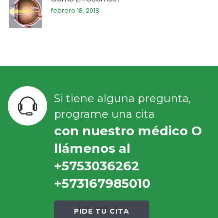
febrero 18, 2018
Si tiene alguna pregunta,
programe una cita
con nuestro médico O
llámenos al
+5753036262
+573167985010
PIDE TU CITA